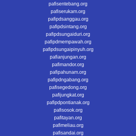
pafisentebang.org
pafiserukam.org
pafipdsanggau.org
pafipdsintang.org
pafipdsungaiduri.org
pafipdmempawah.org
pafipdsungaipinyuh.org
pafianjungan.org
pafimandor.org
pafipahunam.org
pafipdngabang.org
pafisegedong.org
pafijungkat.org
pafipdpontianak.org
pafisosok.org
pafitayan.org
pafimeliau.org
pafisandai.org