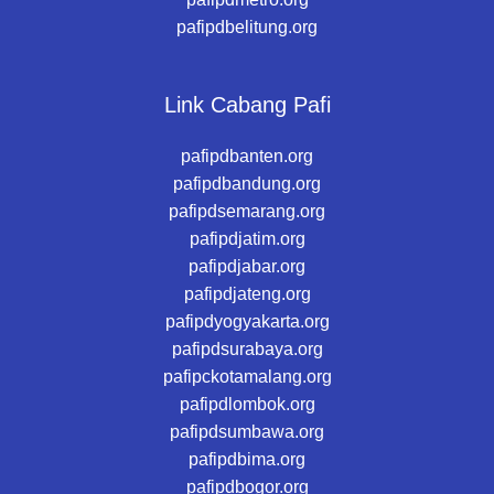
pafipdbelitung.org
Link Cabang Pafi
pafipdbanten.org
pafipdbandung.org
pafipdsemarang.org
pafipdjatim.org
pafipdjabar.org
pafipdjateng.org
pafipdyogyakarta.org
pafipdsurabaya.org
pafipckotamalang.org
pafipdlombok.org
pafipdsumbawa.org
pafipdbima.org
pafipdbogor.org