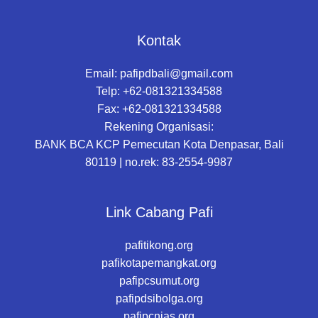
Kontak
Email:
pafipdbali@gmail.com
Telp: +62-081321334588
Fax: +62-081321334588
Rekening Organisasi:
BANK BCA KCP Pemecutan Kota Denpasar, Bali
80119 | no.rek: 83-2554-9987
Link Cabang Pafi
pafitikong.org
pafikotapemangkat.org
pafipcsumut.org
pafipdsibolga.org
pafipcnias.org