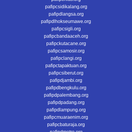
pafipcsidikalang.org
pafipdlangsa.org
pafipdlhokseumawe.org
pafipcsigli.org
pafipcbandaaceh.org
pafipckutacane.org
pafipcsamosir.org
pafipclangi.org
pafipctapaktuan.org
pafipcsiberut.org
pafipdjambi.org
pafipdbengkulu.org
pafipdpalembang.org
pafipdpadang.org
pafipdlampung.org
pafipcmuaraenim.org
pafipcbaturaja.org
pafipdmetro.org