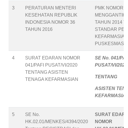
3
PERATURAN MENTERI
PMK NOMOR 36
KESEHATAN REPUBLIK
MENGGANTIKA
INDONESIA NOMOR 36
TAHUN 2014
T
TAHUN 2016
STANDAR PEL
KEFARMASIAN
PUSKESMAS
4
SURAT EDARAN NOMOR
SE No. 041/PAF
041/PAFI PUSAT/VI/2020
PUSAT/VI/2020
TENTANG ASISTEN
TENTANG
TENAGA KEFARMASIAN
ASISTEN TEN
KEFARMASIA
5
SE No.
SURAT EDAR
HK.02.01/MENKES/4394/2020
NOMOR