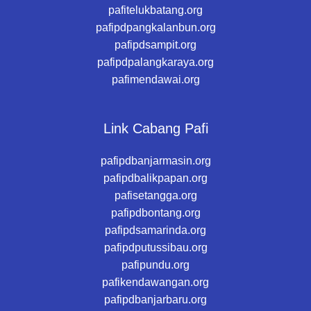
pafitelukbatang.org
pafipdpangkalanbun.org
pafipdsampit.org
pafipdpalangkaraya.org
pafimendawai.org
Link Cabang Pafi
pafipdbanjarmasin.org
pafipdbalikpapan.org
pafisetangga.org
pafipdbontang.org
pafipdsamarinda.org
pafipdputussibau.org
pafipundu.org
pafikendawangan.org
pafipdbanjarbaru.org