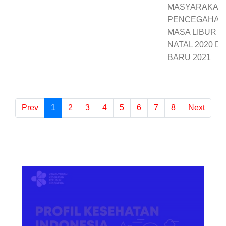
MASYARAKAT
PENCEGAHAN C
MASA LIBUR H
NATAL 2020 D
BARU 2021
Prev
1
(current)
2
3
4
5
6
7
8
Next