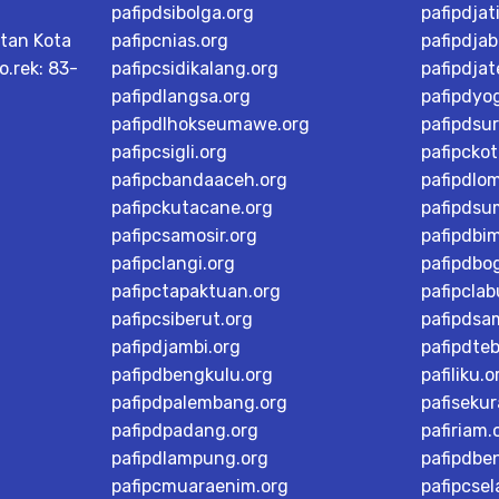
pafipdsibolga.org
pafipdjat
tan Kota
pafipcnias.org
pafipdjab
o.rek: 83-
pafipcsidikalang.org
pafipdja
pafipdlangsa.org
pafipdyo
pafipdlhokseumawe.org
pafipdsu
pafipcsigli.org
pafipcko
pafipcbandaaceh.org
pafipdlo
pafipckutacane.org
pafipdsu
pafipcsamosir.org
pafipdbi
pafipclangi.org
pafipdbog
pafipctapaktuan.org
pafipcla
pafipcsiberut.org
pafipdsa
pafipdjambi.org
pafipdteb
pafipdbengkulu.org
pafiliku.o
pafipdpalembang.org
pafisekur
pafipdpadang.org
pafiriam.
pafipdlampung.org
pafipdbe
pafipcmuaraenim.org
pafipcsel