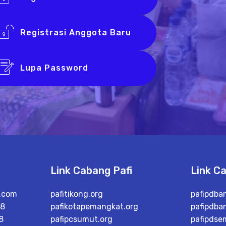
Registrasi Anggota Baru
Lupa Password
Link Cabang Pafi
Link C
l.com
pafitikong.org
pafipdba
88
pafikotapemangkat.org
pafipdba
8
pafipcsumut.org
pafipdse