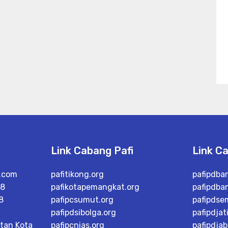
Link Cabang Pafi
Link C
l.com
pafitikong.org
pafipdba
88
pafikotapemangkat.org
pafipdba
8
pafipcsumut.org
pafipdse
pafipdsibolga.org
pafipdjat
tan Kota
pafipcnias.org
pafipdjab