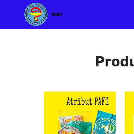
PAFI
Prod
Atribut PAFI
Atribut
PAFI