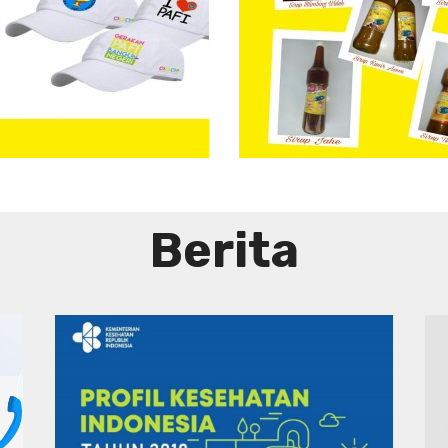
Aneka
Sirup
Herbal
Tradisional
Berita