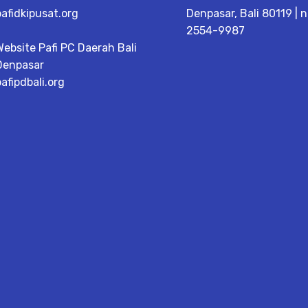
pafidkipusat.org
Denpasar, Bali 80119 | n
2554-9987
Website Pafi PC Daerah Bali
Denpasar
pafipdbali.org