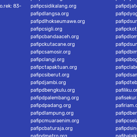
o.rek: 83-
pafipcsidikalang.org
pafipdja
pafipdlangsa.org
pafipdyo
pafipdlhokseumawe.org
pafipdsu
pafipcsigli.org
pafipcko
pafipcbandaaceh.org
pafipdlo
pafipckutacane.org
pafipdsu
pafipcsamosir.org
pafipdbi
pafipclangi.org
pafipdbog
pafipctapaktuan.org
pafipcla
pafipcsiberut.org
pafipdsa
pafipdjambi.org
pafipdteb
pafipdbengkulu.org
pafiliku.o
pafipdpalembang.org
pafisekur
pafipdpadang.org
pafiriam.
pafipdlampung.org
pafipdbe
pafipcmuaraenim.org
pafipcsel
pafipcbaturaja.org
pafipdsi
pafipdmetro.org
pafibalai