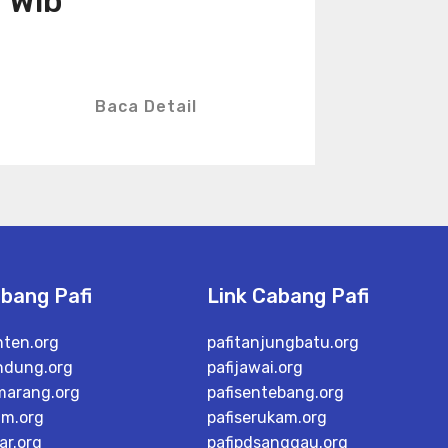
Wib
Baca Detail
abang Pafi
Link Cabang Pafi
nten.org
pafitanjungbatu.org
ndung.org
pafijawai.org
marang.org
pafisentebang.org
im.org
pafiserukam.org
ar.org
pafipdsanggau.org