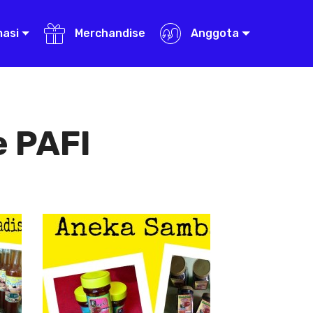
masi
Merchandise
Anggota
 PAFI
Aneka Sambal
Aneka
Sambal