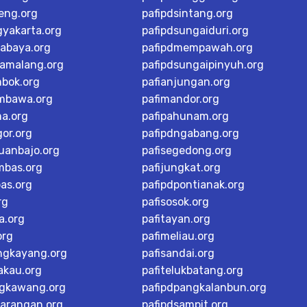
teng.org
pafipdsintang.org
gyakarta.org
pafipdsungaiduri.org
rabaya.org
pafipdmempawah.org
tamalang.org
pafipdsungaipinyuh.org
mbok.org
pafianjungan.org
mbawa.org
pafimandor.org
ma.org
pafipahunam.org
or.org
pafipdngabang.org
buanbajo.org
pafisegedong.org
mbas.org
pafijungkat.org
as.org
pafipdpontianak.org
rg
pafisosok.org
a.org
pafitayan.org
org
pafimeliau.org
ngkayang.org
pafisandai.org
akau.org
pafitelukbatang.org
ngkawang.org
pafipdpangkalanbun.org
karangan.org
pafipdsampit.org