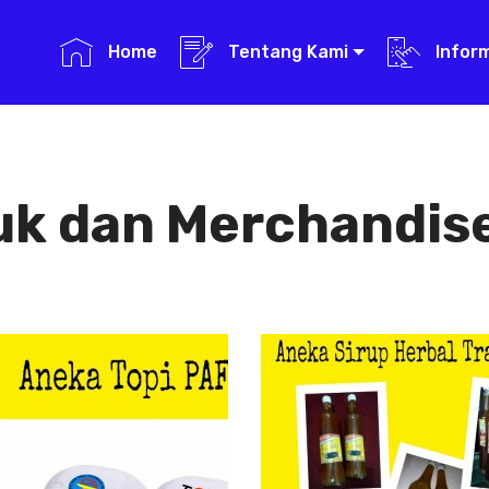
Home
Tentang Kami
Infor
uk dan Merchandise
Aneka Topi PAFI
Aneka Sirup
Herbal
Aneka Topi
Tradisional
PAFI